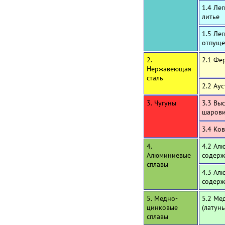
1.4 Ле
литье
1.5 Ле
отпуще
2.
2.1 Фе
Нержавеющая
сталь
2.2 Ау
3. Чугуны
3.3 Вы
шаров
3.4 Ко
4.
4.2 Ал
Алюминиевые
содерж
сплавы
4.3 Ал
содерж
5. Медно-
5.2 Ме
цинковые
(латун
сплавы