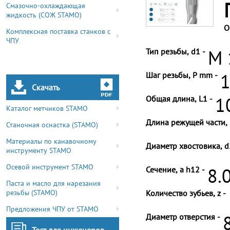
Смазочно-охлаждающая
жидкость (СОЖ STAMO)
О
Комплексная поставка станков с
ЧПУ
Тип резьбы, d1 -
M 
Шаг резьбы, P mm -
1
Скачать
Общая длина, L1 -
1
Каталог метчиков STAMO
Длина режущей части, 
Станочная оснастка (STAMO)
Материалы по канавочному
Диаметр хвостовика, d
инструменту STAMO
Осевой инструмент STAMO
Сечение, a h12 -
8.
Паста и масло для нарезания
резьбы (STAMO)
Количество зубьев, z -
Предложения ЧПУ от STAMO
Диаметр отверстия -