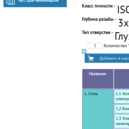
Тест для инженеров
Класс точности -
IS
Глубина резьбы -
3
Тип отверстия -
Гл
Количество
Название
1. Сталь
1.1 Хо
электр
1.2 Ко
1.3 Уг
нелеги