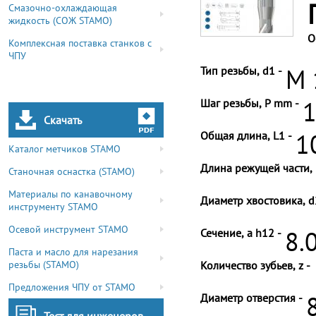
Смазочно-охлаждающая
жидкость (СОЖ STAMO)
О
Комплексная поставка станков с
ЧПУ
Тип резьбы, d1 -
M 
Шаг резьбы, P mm -
1
Скачать
Общая длина, L1 -
1
Каталог метчиков STAMO
Длина режущей части, 
Станочная оснастка (STAMO)
Материалы по канавочному
Диаметр хвостовика, d
инструменту STAMO
Осевой инструмент STAMO
Сечение, a h12 -
8.
Паста и масло для нарезания
резьбы (STAMO)
Количество зубьев, z -
Предложения ЧПУ от STAMO
Диаметр отверстия -