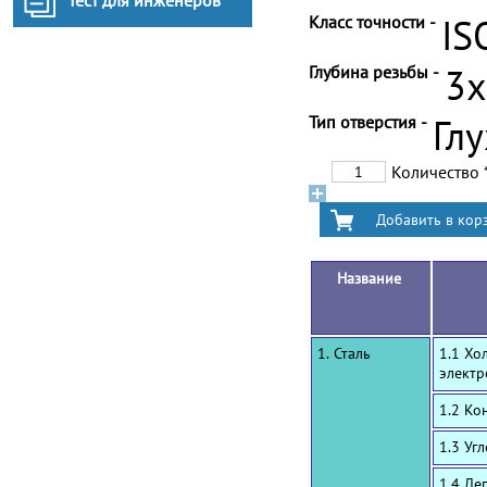
Тест для инженеров
Класс точности -
IS
Глубина резьбы -
3
Тип отверстия -
Гл
Количество
Название
1. Сталь
1.1 Хо
электр
1.2 Ко
1.3 Уг
1.4 Ле