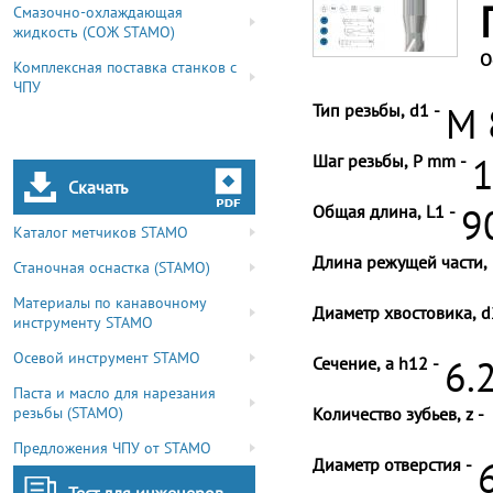
Смазочно-охлаждающая
жидкость (СОЖ STAMO)
О
Комплексная поставка станков с
ЧПУ
Тип резьбы, d1 -
M 
Шаг резьбы, P mm -
1
Скачать
Общая длина, L1 -
9
Каталог метчиков STAMO
Длина режущей части, 
Станочная оснастка (STAMO)
Материалы по канавочному
Диаметр хвостовика, d
инструменту STAMO
Осевой инструмент STAMO
Сечение, a h12 -
6.
Паста и масло для нарезания
резьбы (STAMO)
Количество зубьев, z -
Предложения ЧПУ от STAMO
Диаметр отверстия -