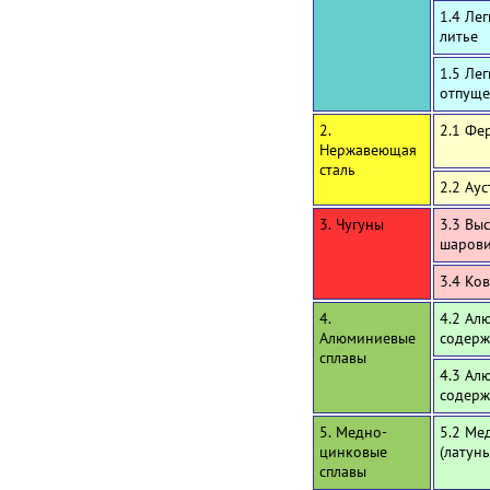
1.4 Ле
литье
1.5 Ле
отпуще
2.
2.1 Фе
Нержавеющая
сталь
2.2 Ау
3. Чугуны
3.3 Вы
шаров
3.4 Ко
4.
4.2 Ал
Алюминиевые
содерж
сплавы
4.3 Ал
содерж
5. Медно-
5.2 Ме
цинковые
(латун
сплавы