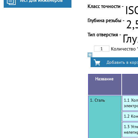
Тест для инженеров
Класс точности -
IS
Глубина резьбы -
2,
Тип отверстия -
Гл
Количество
Название
1. Сталь
1.1 Хо
электр
1.2 Ко
1.3 Уг
нелеги