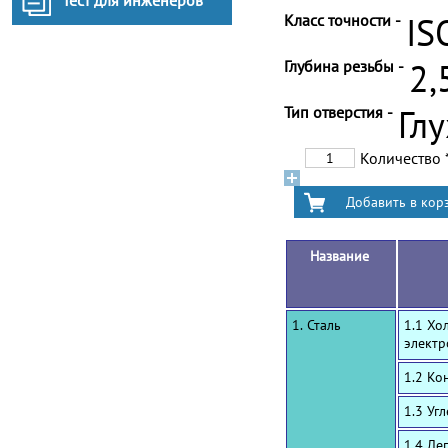
Тест для инженеров
Класс точности -
IS
Глубина резьбы -
2,
Тип отверстия -
Гл
Количество
Название
1. Сталь
1.1 Хо
электр
1.2 Ко
1.3 Уг
1.4 Ле