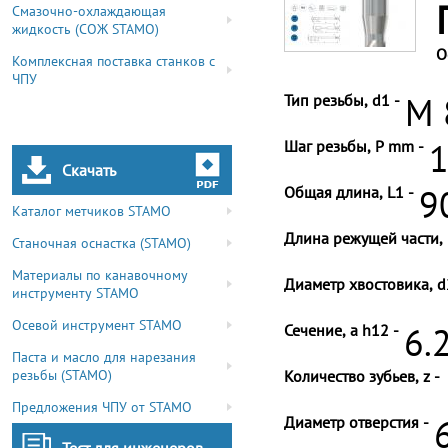
Смазочно-охлаждающая
жидкость (СОЖ STAMO)
О
Комплексная поставка станков с
ЧПУ
Тип резьбы, d1 -
M 
Шаг резьбы, P mm -
1
Скачать
Общая длина, L1 -
9
Каталог метчиков STAMO
Длина режущей части, 
Станочная оснастка (STAMO)
Материалы по канавочному
Диаметр хвостовика, d
инструменту STAMO
Осевой инструмент STAMO
Сечение, a h12 -
6.
Паста и масло для нарезания
резьбы (STAMO)
Количество зубьев, z -
Предложения ЧПУ от STAMO
Диаметр отверстия -