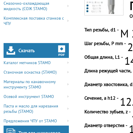
Смазочно-охлаждающая
жидкость (СОЖ STAMO)
О
Комплексная поставка станков с
ЧПУ
Тип резьбы, d1 -
M 
Шаг резьбы, P mm -
2
Скачать
Общая длина, L1 -
1
Каталог метчиков STAMO
Длина режущей части, 
Станочная оснастка (STAMO)
Материалы по канавочному
Диаметр хвостовика, d
инструменту STAMO
Осевой инструмент STAMO
Сечение, a h12 -
12
Паста и масло для нарезания
резьбы (STAMO)
Количество зубьев, z -
Предложения ЧПУ от STAMO
Диаметр отверстия -