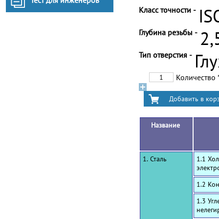
Тест для инженеров
Класс точности -
IS
Глубина резьбы -
2,
Тип отверстия -
Гл
Количество
Название
1. Сталь
1.1 Хо
электр
1.2 Ко
1.3 Уг
нелеги