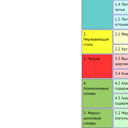
1.4 Ле
литье
1.5 Ле
отпуще
2.
2.1 Фе
Нержавеющая
сталь
2.2 Ау
3. Чугуны
3.3 Вы
шаров
3.4 Ко
4.
4.2 Ал
Алюминиевые
содерж
сплавы
4.3 Ал
содерж
5. Медно-
5.2 Ме
цинковые
(латун
сплавы