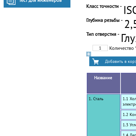
Тест для инженеров
Класс точности -
IS
Глубина резьбы -
2,
Тип отверстия -
Гл
Количество
Название
1. Сталь
1.1 Хо
электр
1.2 Ко
1.3 Уг
1.4 Ле