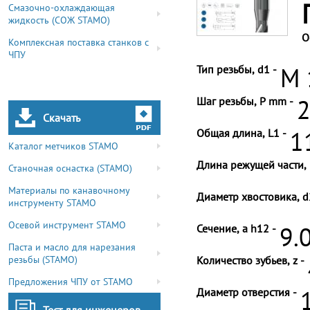
Смазочно-охлаждающая
жидкость (СОЖ STAMO)
О
Комплексная поставка станков с
ЧПУ
Тип резьбы, d1 -
M 
Шаг резьбы, P mm -
2
Скачать
Общая длина, L1 -
1
Каталог метчиков STAMO
Длина режущей части, 
Станочная оснастка (STAMO)
Материалы по канавочному
Диаметр хвостовика, d
инструменту STAMO
Осевой инструмент STAMO
Сечение, a h12 -
9.
Паста и масло для нарезания
резьбы (STAMO)
Количество зубьев, z -
Предложения ЧПУ от STAMO
Диаметр отверстия -