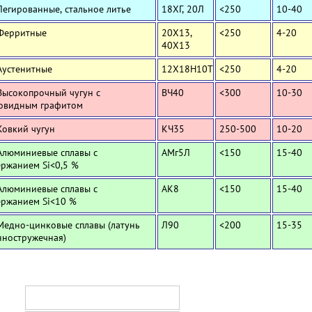
Легированные, стальное литье
18ХГ, 20Л
<250
10-40
 Ферритные
20Х13,
<250
4-20
40Х13
Аустенитные
12Х18Н10Т
<250
4-20
Высокопрочный чугун с
ВЧ40
<300
10-30
овидным графитом
Ковкий чугун
КЧ35
250-500
10-20
Алюминиевые сплавы с
АМг5Л
<150
15-40
ержанием Si<0,5 %
Алюминиевые сплавы с
АК8
<150
15-40
ержанием Si<10 %
Медно-цинковые сплавы (латунь
Л90
<200
15-35
нностружечная)