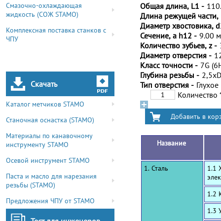
Смазочно-охлаждающая
Общая длина, L1 -
110
жидкость (СОЖ STAMO)
Длина режущей части, 
Диаметр хвостовика, d
Комплексная поставка станков с
Сечение, a h12 -
9.00 
ЧПУ
Количество зубьев, z -
Диаметр отверстия -
1
Класс точности -
7G (6
Глубина резьбы -
2,5x
Скачать
Тип отверстия -
Глухое
Количество
Каталог метчиков STAMO
Станочная оснастка (STAMO)
Материалы по канавочному
Название
инструменту STAMO
Осевой инструмент STAMO
1. Сталь
1.1 
Паста и масло для нарезания
эле
резьбы (STAMO)
1.2
Предложения ЧПУ от STAMO
1.3 