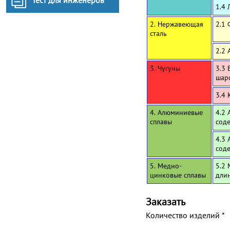
Тест для инженеров
1.4 
2. Нержавеющая
2.1
сталь
2.2 
3. Чугуны
3.3 
шар
3.4 
4. Алюминиевые
4.2 
сплавы
сод
4.3 
сод
5. Медно-
5.2 
цинковые сплавы
дли
Заказать
Количество изделий
*