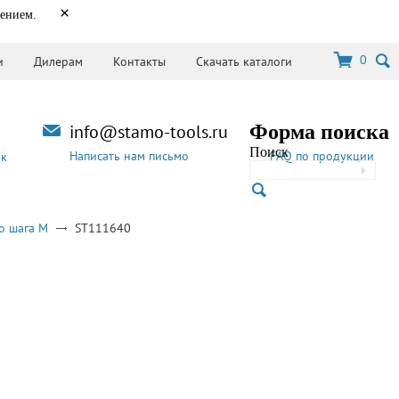
×
нением.
0
и
Дилерам
Контакты
Скачать каталоги
info@stamo-tools.ru
Форма поиска
Поиск
Написать нам письмо
FAQ по продукции
ок
о шага M
ST111640