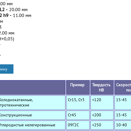
.00 мм
L2 -
20.00 мм
2 h9 -
11.00 мм
мм
3
2.00 мм
H+0,05)
D
*
Пример
Твердость
Скорост
HB
по
Холоднокатанные,
Ст15, Ст3
<120
15-45
ктротехнические
 Конструкционные
Ст45
<200
15-45
Углеродистые нелегированные
09Г2С
<250
10-40