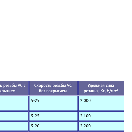
+
ь резьбы VC с
Скорость резьбы VC
Удельная сила
крытием
без покрытием
резанья, Кс, Н/мм²
5-25
2 000
5-25
2 100
5-20
2 200