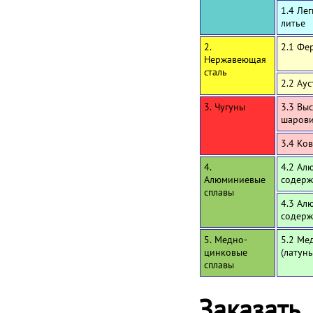
1.4 Ле
литье
2.
2.1 Фе
Нержавеющая
сталь
2.2 Ау
3. Чугуны
3.3 Вы
шаров
3.4 Ко
4.
4.2 Ал
Алюминиевые
содерж
сплавы
4.3 Ал
содерж
5. Медно-
5.2 Ме
цинковые
(латун
сплавы
Заказать