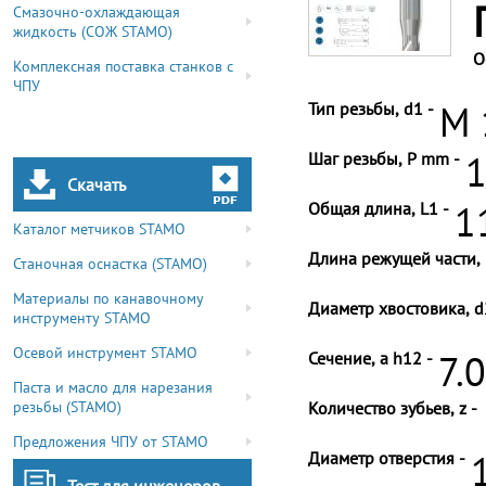
Смазочно-охлаждающая
жидкость (СОЖ STAMO)
О
Комплексная поставка станков с
ЧПУ
Тип резьбы, d1 -
M 
Шаг резьбы, P mm -
1
Скачать
Общая длина, L1 -
1
Каталог метчиков STAMO
Длина режущей части, 
Станочная оснастка (STAMO)
Материалы по канавочному
Диаметр хвостовика, d
инструменту STAMO
Осевой инструмент STAMO
Сечение, a h12 -
7.
Паста и масло для нарезания
резьбы (STAMO)
Количество зубьев, z -
Предложения ЧПУ от STAMO
Диаметр отверстия -