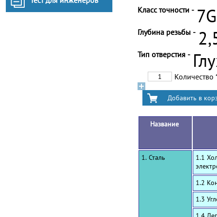
Тест для инженеров
Класс точности -
7G
Глубина резьбы -
2,
Тип отверстия -
Гл
Количество
Название
1. Сталь
1.1 Хо
электр
1.2 Ко
1.3 Уг
1.4 Ле