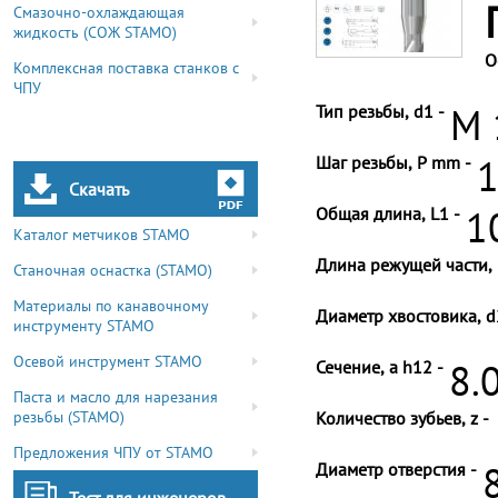
Смазочно-охлаждающая
жидкость (СОЖ STAMO)
О
Комплексная поставка станков с
ЧПУ
Тип резьбы, d1 -
M 
Шаг резьбы, P mm -
1
Скачать
Общая длина, L1 -
1
Каталог метчиков STAMO
Длина режущей части, 
Станочная оснастка (STAMO)
Материалы по канавочному
Диаметр хвостовика, d
инструменту STAMO
Осевой инструмент STAMO
Сечение, a h12 -
8.
Паста и масло для нарезания
резьбы (STAMO)
Количество зубьев, z -
Предложения ЧПУ от STAMO
Диаметр отверстия -