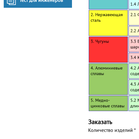
Тест для инженеров
1.4 
2. Нержавеющая
2.1
сталь
2.2 
3. Чугуны
3.3 
шар
3.4 
4. Алюминиевые
4.2 
сплавы
сод
4.3 
сод
5. Медно-
5.2 
цинковые сплавы
дли
Заказать
Количество изделий
*