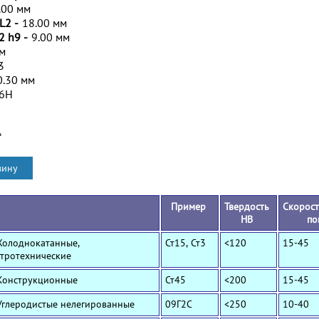
.00 мм
L2 -
18.00 мм
2 h9 -
9.00 мм
мм
3
0.30 мм
/6H
*
Пример
Твердость
Скорост
HB
по
Холоднокатанные,
Ст15, Ст3
<120
15-45
ктротехнические
 Конструкционные
Ст45
<200
15-45
Углеродистые нелегированные
09Г2С
<250
10-40