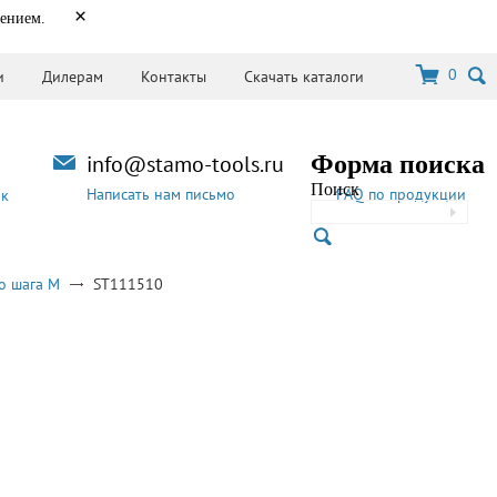
×
нением.
0
и
Дилерам
Контакты
Скачать каталоги
info@stamo-tools.ru
Форма поиска
Поиск
Написать нам письмо
FAQ по продукции
ок
о шага M
ST111510