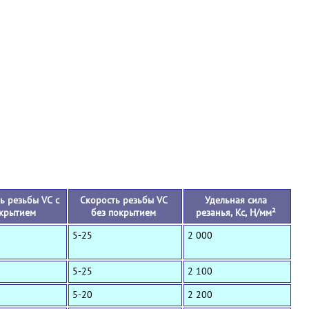
+
ь резьбы VC с
Скорость резьбы VC
Удельная сила
крытием
без покрытием
резанья, Кс, Н/мм²
5-25
2 000
5-25
2 100
5-20
2 200