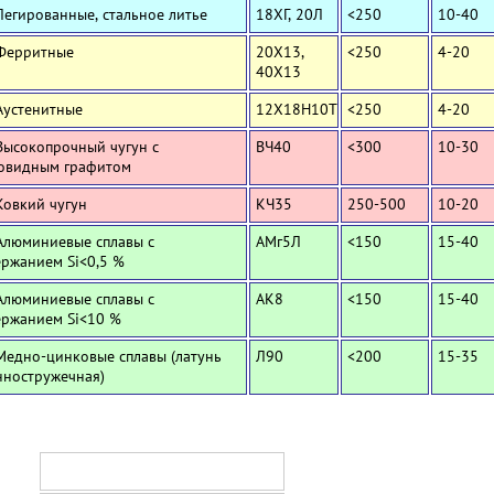
Легированные, стальное литье
18ХГ, 20Л
<250
10-40
 Ферритные
20Х13,
<250
4-20
40Х13
Аустенитные
12Х18Н10Т
<250
4-20
Высокопрочный чугун с
ВЧ40
<300
10-30
овидным графитом
Ковкий чугун
КЧ35
250-500
10-20
Алюминиевые сплавы с
АМг5Л
<150
15-40
ержанием Si<0,5 %
Алюминиевые сплавы с
АК8
<150
15-40
ержанием Si<10 %
Медно-цинковые сплавы (латунь
Л90
<200
15-35
нностружечная)