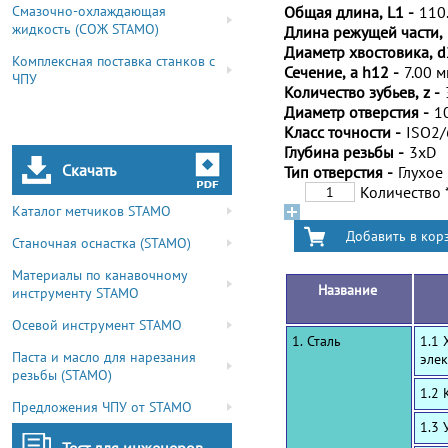
Смазочно-охлаждающая
Общая длина, L1 -
110
жидкость (СОЖ STAMO)
Длина режущей части, 
Диаметр хвостовика, d
Комплексная поставка станков с
Сечение, a h12 -
7.00 
ЧПУ
Количество зубьев, z -
Диаметр отверстия -
1
Класс точности -
ISO2
Глубина резьбы -
3xD
Скачать
Тип отверстия -
Глухое
Количество
Каталог метчиков STAMO
Станочная оснастка (STAMO)
Материалы по канавочному
Название
инструменту STAMO
Осевой инструмент STAMO
1. Сталь
1.1 
Паста и масло для нарезания
эле
резьбы (STAMO)
1.2
Предложения ЧПУ от STAMO
1.3 