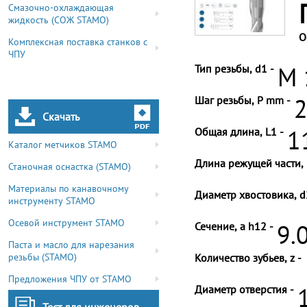
Смазочно-охлаждающая
жидкость (СОЖ STAMO)
О
Комплексная поставка станков с
ЧПУ
Тип резьбы, d1 -
M 
Шаг резьбы, P mm -
2
Скачать
Общая длина, L1 -
1
Каталог метчиков STAMO
Длина режущей части, 
Станочная оснастка (STAMO)
Материалы по канавочному
Диаметр хвостовика, d
инструменту STAMO
Осевой инструмент STAMO
Сечение, a h12 -
9.
Паста и масло для нарезания
резьбы (STAMO)
Количество зубьев, z -
Предложения ЧПУ от STAMO
Диаметр отверстия -