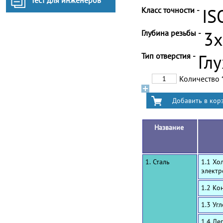
Тест для инженеров
Класс точности -
IS
Глубина резьбы -
3
Тип отверстия -
Гл
Количество
Название
1. Сталь
1.1 Хо
электр
1.2 Ко
1.3 Уг
1.4 Ле