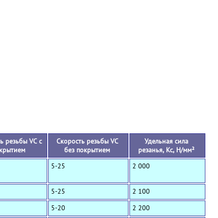
+
ь резьбы VC с
Скорость резьбы VC
Удельная сила
крытием
без покрытием
резанья, Кс, Н/мм²
5-25
2 000
5-25
2 100
5-20
2 200