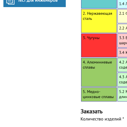
Тест для инженеров
1.4 
2. Нержавеющая
2.1
сталь
2.2 
3. Чугуны
3.3 
шар
3.4 
4. Алюминиевые
4.2 
сплавы
сод
4.3 
сод
5. Медно-
5.2 
цинковые сплавы
дли
Заказать
Количество изделий
*