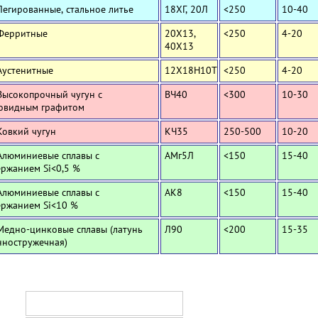
Легированные, стальное литье
18ХГ, 20Л
<250
10-40
 Ферритные
20Х13,
<250
4-20
40Х13
Аустенитные
12Х18Н10Т
<250
4-20
Высокопрочный чугун с
ВЧ40
<300
10-30
овидным графитом
Ковкий чугун
КЧ35
250-500
10-20
Алюминиевые сплавы с
АМг5Л
<150
15-40
ержанием Si<0,5 %
Алюминиевые сплавы с
АК8
<150
15-40
ержанием Si<10 %
Медно-цинковые сплавы (латунь
Л90
<200
15-35
нностружечная)