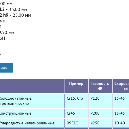
.00 мм
L2 -
35.00 мм
2 h9 -
25.00 мм
 мм
4
9.50 мм
/6H
D
*
Пример
Твердость
Скорост
HB
по
Холоднокатанные,
Ст15, Ст3
<120
15-45
ктротехнические
 Конструкционные
Ст45
<200
15-45
Углеродистые нелегированные
09Г2С
<250
10-40