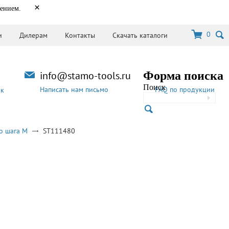
×
нением.
0
и
Дилерам
Контакты
Скачать каталоги
info@stamo-tools.ru
Форма поиска
Поиск
Написать нам письмо
FAQ по продукции
ок
о шага M
ST111480