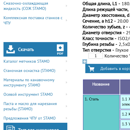
Смазочно-охлаждающая
Общая длина, L1 -
180
жидкость (СОЖ STAMO)
Длина режущей части, 
Диаметр хвостовика, d
Комплексная поставка станков с
Сечение, a h12 -
20.00
ЧПУ
Количество зубьев, z -
Диаметр отверстия -
2
Класс точности -
ISO2
Глубина резьбы -
2,5x
Скачать
Тип отверстия -
Глухое
Количество
Каталог метчиков STAMO
Станочная оснастка (STAMO)
Материалы по канавочному
Название
инструменту STAMO
Осевой инструмент STAMO
1. Сталь
1.1 
Паста и масло для нарезания
эле
резьбы (STAMO)
1.2
Предложения ЧПУ от STAMO
1.3 