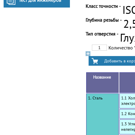
Тест для инженеров
Класс точности -
IS
Глубина резьбы -
2,
Тип отверстия -
Гл
Количество
Название
1. Сталь
1.1 Хо
электр
1.2 Ко
1.3 Уг
нелеги