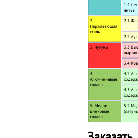
1.4 Ле
литье
2.
2.1 Фе
Нержавеющая
сталь
2.2 Ау
3. Чугуны
3.3 Вы
шаров
3.4 Ко
4.
4.2 Ал
Алюминиевые
содерж
сплавы
4.3 Ал
содерж
5. Медно-
5.2 Ме
цинковые
(латун
сплавы
Заказать