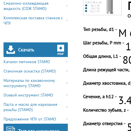
Смазочно-охлаждающая
жидкость (СОЖ STAMO)
О
Комплексная поставка станков с
ЧПУ
Тип резьбы, d1 -
M 
Шаг резьбы, P mm -
1
Скачать
Общая длина, L1 -
8
Каталог метчиков STAMO
Длина режущей части, 
Станочная оснастка (STAMO)
Материалы по канавочному
Диаметр хвостовика, d
инструменту STAMO
Осевой инструмент STAMO
Сечение, a h12 -
3.
Паста и масло для нарезания
резьбы (STAMO)
Количество зубьев, z -
Предложения ЧПУ от STAMO
Диаметр отверстия -