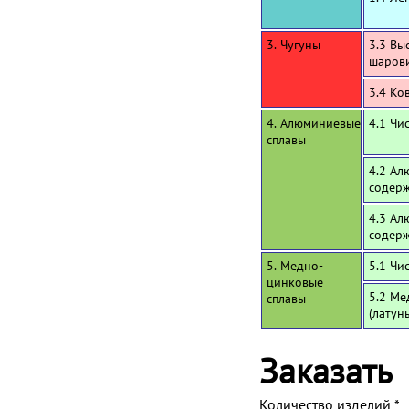
3. Чугуны
3.3 Вы
шаров
3.4 Ко
4. Алюминиевые
4.1 Чи
сплавы
4.2 Ал
содерж
4.3 Ал
содерж
5. Медно-
5.1 Чи
цинковые
5.2 Ме
сплавы
(латун
Заказать
Количество изделий
*