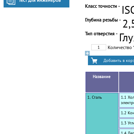
Тест для инженеров
Класс точности -
IS
Глубина резьбы -
2,
Тип отверстия -
Гл
Количество
Название
1. Сталь
1.1 Хо
электр
1.2 Ко
1.3 Уг
1.4 Ле