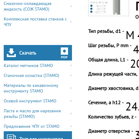
Смазочно-охлаждающая
жидкость (СОЖ STAMO)
О
Комплексная поставка станков с
ЧПУ
Тип резьбы, d1 -
M 
Шаг резьбы, P mm -
4
Скачать
Общая длина, L1 -
2
Каталог метчиков STAMO
Длина режущей части, 
Станочная оснастка (STAMO)
Материалы по канавочному
Диаметр хвостовика, d
инструменту STAMO
Осевой инструмент STAMO
Сечение, a h12 -
24
Паста и масло для нарезания
резьбы (STAMO)
Количество зубьев, z -
Предложения ЧПУ от STAMO
Диаметр отверстия -