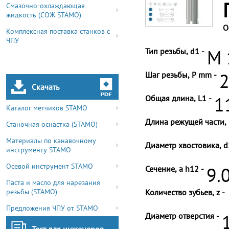
Смазочно-охлаждающая
жидкость (СОЖ STAMO)
О
Комплексная поставка станков с
ЧПУ
Тип резьбы, d1 -
M 
Шаг резьбы, P mm -
2
Скачать
Общая длина, L1 -
1
Каталог метчиков STAMO
Длина режущей части, 
Станочная оснастка (STAMO)
Материалы по канавочному
Диаметр хвостовика, d
инструменту STAMO
Осевой инструмент STAMO
Сечение, a h12 -
9.
Паста и масло для нарезания
резьбы (STAMO)
Количество зубьев, z -
Предложения ЧПУ от STAMO
Диаметр отверстия -