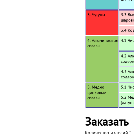
3. Чугуны
3.3 Вы
шаров
3.4 Ко
4. Алюминиевые
4.1 Чи
сплавы
4.2 Ал
содерж
4.3 Ал
содерж
5. Медно-
5.1 Чи
цинковые
5.2 Ме
сплавы
(латун
Заказать
Количество изделий
*