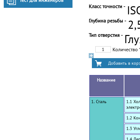
Тест для инженеров
Класс точности -
IS
Глубина резьбы -
2,
Тип отверстия -
Гл
Количество
Название
1. Сталь
1.1 Хо
электр
1.2 Ко
1.3 Уг
1.4 Ле