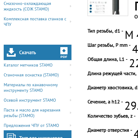
Смазочно-охлаждающая
жидкость (СОЖ STAMO)
О
Комплексная поставка станков с
ЧПУ
Тип резьбы, d1 -
M 
Шаг резьбы, P mm -
4
Скачать
Общая длина, L1 -
2
Каталог метчиков STAMO
Длина режущей части, 
Станочная оснастка (STAMO)
Материалы по канавочному
Диаметр хвостовика, d
инструменту STAMO
Осевой инструмент STAMO
Сечение, a h12 -
29
Паста и масло для нарезания
резьбы (STAMO)
Количество зубьев, z -
Предложения ЧПУ от STAMO
Диаметр отверстия -