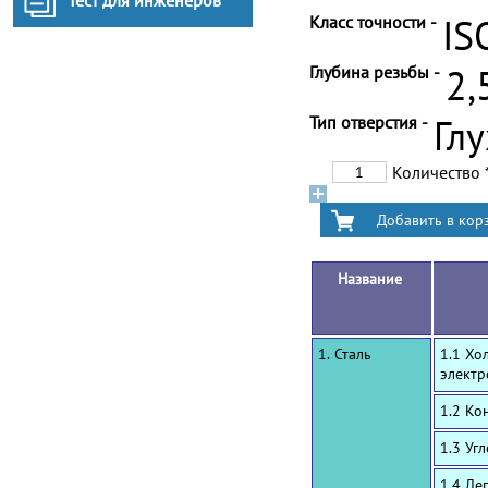
Тест для инженеров
Класс точности -
IS
Глубина резьбы -
2,
Тип отверстия -
Гл
Количество
Название
1. Сталь
1.1 Хо
электр
1.2 Ко
1.3 Уг
1.4 Ле