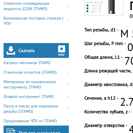
Смазочно-охлаждающая
жидкость (СОЖ STAMO)
О
Комплексная поставка станков с
ЧПУ
Тип резьбы, d1 -
M 
Шаг резьбы, P mm -
0
Скачать
Общая длина, L1 -
7
Каталог метчиков STAMO
Длина режущей части, 
Станочная оснастка (STAMO)
Материалы по канавочному
Диаметр хвостовика, d
инструменту STAMO
Осевой инструмент STAMO
Сечение, a h12 -
2.
Паста и масло для нарезания
резьбы (STAMO)
Количество зубьев, z -
Предложения ЧПУ от STAMO
Диаметр отверстия -