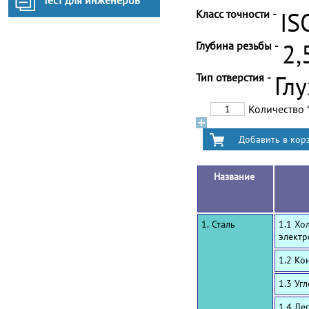
Тест для инженеров
Класс точности -
IS
Глубина резьбы -
2,
Тип отверстия -
Гл
Количество
Название
1. Сталь
1.1 Хо
электр
1.2 Ко
1.3 Уг
1.4 Ле