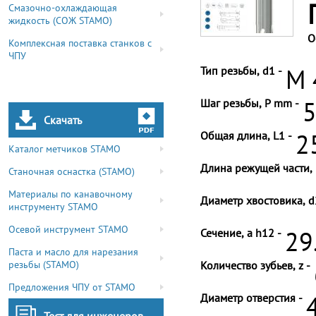
Смазочно-охлаждающая
жидкость (СОЖ STAMO)
О
Комплексная поставка станков с
ЧПУ
Тип резьбы, d1 -
M 
Шаг резьбы, P mm -
5
Скачать
Общая длина, L1 -
2
Каталог метчиков STAMO
Длина режущей части, 
Станочная оснастка (STAMO)
Материалы по канавочному
Диаметр хвостовика, d
инструменту STAMO
Осевой инструмент STAMO
Сечение, a h12 -
29
Паста и масло для нарезания
резьбы (STAMO)
Количество зубьев, z -
Предложения ЧПУ от STAMO
Диаметр отверстия -