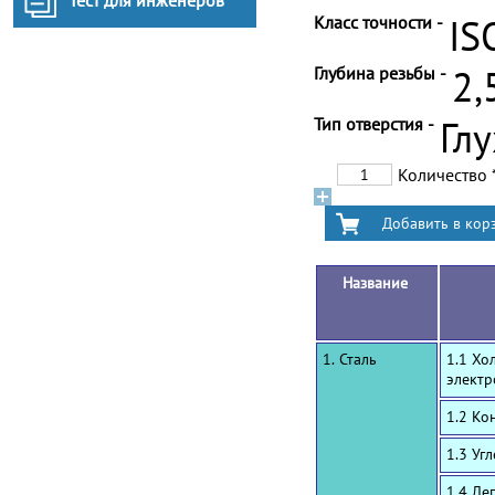
Тест для инженеров
Класс точности -
IS
Глубина резьбы -
2,
Тип отверстия -
Гл
Количество
Название
1. Сталь
1.1 Хо
электр
1.2 Ко
1.3 Уг
1.4 Ле