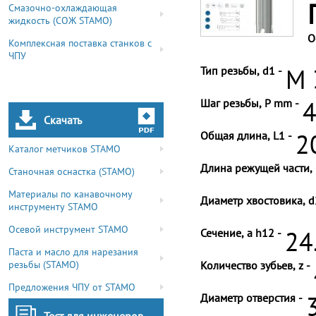
Смазочно-охлаждающая
жидкость (СОЖ STAMO)
О
Комплексная поставка станков с
ЧПУ
Тип резьбы, d1 -
M 
Шаг резьбы, P mm -
4
Скачать
Общая длина, L1 -
2
Каталог метчиков STAMO
Длина режущей части, 
Станочная оснастка (STAMO)
Материалы по канавочному
Диаметр хвостовика, d
инструменту STAMO
Осевой инструмент STAMO
Сечение, a h12 -
24
Паста и масло для нарезания
резьбы (STAMO)
Количество зубьев, z -
Предложения ЧПУ от STAMO
Диаметр отверстия -