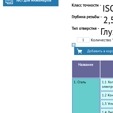
Тест для инженеров
Класс точности -
IS
Глубина резьбы -
2,
Тип отверстия -
Гл
Количество
Название
1. Сталь
1.1 Хо
электр
1.2 Ко
1.3 Уг
1.4 Ле