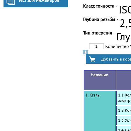
Тест для инженеров
Класс точности -
IS
Глубина резьбы -
2,
Тип отверстия -
Гл
Количество
Название
1. Сталь
1.1 Хо
электр
1.2 Ко
1.3 Уг
1.4 Ле