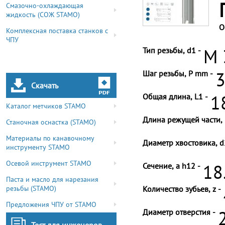
Смазочно-охлаждающая
жидкость (СОЖ STAMO)
О
Комплексная поставка станков с
ЧПУ
Тип резьбы, d1 -
M 
Шаг резьбы, P mm -
3
Скачать
Общая длина, L1 -
1
Каталог метчиков STAMO
Длина режущей части, 
Станочная оснастка (STAMO)
Материалы по канавочному
Диаметр хвостовика, d
инструменту STAMO
Осевой инструмент STAMO
Сечение, a h12 -
18
Паста и масло для нарезания
резьбы (STAMO)
Количество зубьев, z -
Предложения ЧПУ от STAMO
Диаметр отверстия -