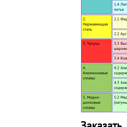
1.4 Ле
литье
2.
2.1 Фе
Нержавеющая
сталь
2.2 Ау
3. Чугуны
3.3 Вы
шаров
3.4 Ко
4.
4.2 Ал
Алюминиевые
содерж
сплавы
4.3 Ал
содерж
5. Медно-
5.2 Ме
цинковые
(латун
сплавы
Заказать