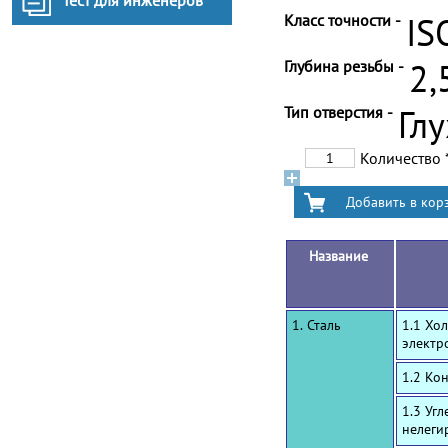
Тест для инженеров
Класс точности -
IS
Глубина резьбы -
2,
Тип отверстия -
Гл
Количество
Название
1. Сталь
1.1 Хо
электр
1.2 Ко
1.3 Уг
нелеги