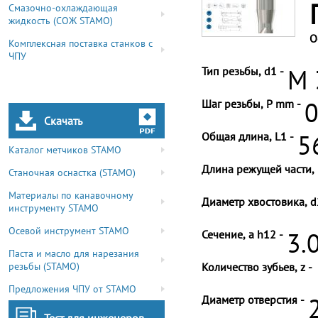
Смазочно-охлаждающая
жидкость (СОЖ STAMO)
О
Комплексная поставка станков с
ЧПУ
Тип резьбы, d1 -
M 
Шаг резьбы, P mm -
0
Скачать
Общая длина, L1 -
5
Каталог метчиков STAMO
Длина режущей части, 
Станочная оснастка (STAMO)
Материалы по канавочному
Диаметр хвостовика, d
инструменту STAMO
Осевой инструмент STAMO
Сечение, a h12 -
3.
Паста и масло для нарезания
резьбы (STAMO)
Количество зубьев, z -
Предложения ЧПУ от STAMO
Диаметр отверстия -