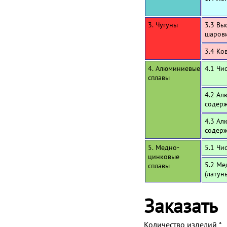
3. Чугуны
3.3 Вы
шаров
3.4 Ко
4. Алюминиевые
4.1 Чи
сплавы
4.2 Ал
содерж
4.3 Ал
содерж
5. Медно-
5.1 Чи
цинковые
5.2 Ме
сплавы
(латун
Заказать
Количество изделий
*