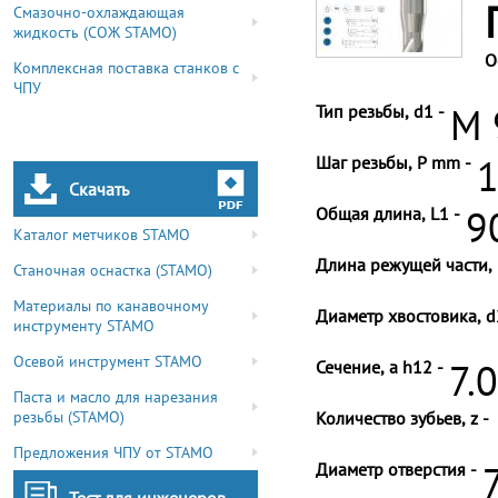
Смазочно-охлаждающая
жидкость (СОЖ STAMO)
О
Комплексная поставка станков с
ЧПУ
Тип резьбы, d1 -
M 
Шаг резьбы, P mm -
1
Скачать
Общая длина, L1 -
9
Каталог метчиков STAMO
Длина режущей части, 
Станочная оснастка (STAMO)
Материалы по канавочному
Диаметр хвостовика, d
инструменту STAMO
Осевой инструмент STAMO
Сечение, a h12 -
7.
Паста и масло для нарезания
резьбы (STAMO)
Количество зубьев, z -
Предложения ЧПУ от STAMO
Диаметр отверстия -