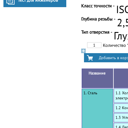
Тест для инженеров
Класс точности -
IS
Глубина резьбы -
2,
Тип отверстия -
Гл
Количество
Название
1. Сталь
1.1 Хо
электр
1.2 Ко
1.3 Уг
1.4 Ле