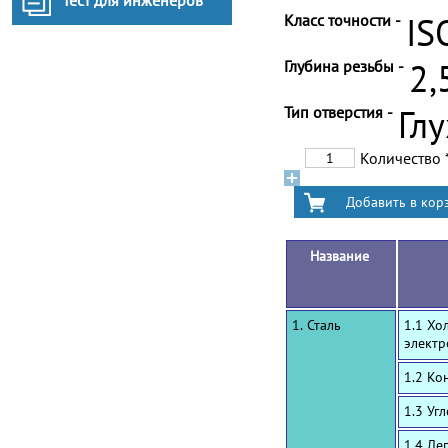
Тест для инженеров
Класс точности -
IS
Глубина резьбы -
2,
Тип отверстия -
Гл
Количество
Название
1. Сталь
1.1 Хо
электр
1.2 Ко
1.3 Уг
1.4 Ле