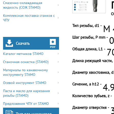
Смазочно-охлаждающая
жидкость (СОЖ STAMO)
О
Комплексная поставка станков с
ЧПУ
Тип резьбы, d1 -
M 
Шаг резьбы, P mm -
0
Скачать
Общая длина, L1 -
7
Каталог метчиков STAMO
Длина режущей части, 
Станочная оснастка (STAMO)
Материалы по канавочному
Диаметр хвостовика, d
инструменту STAMO
Осевой инструмент STAMO
Сечение, a h12 -
4.
Паста и масло для нарезания
резьбы (STAMO)
Количество зубьев, z -
Предложения ЧПУ от STAMO
Диаметр отверстия -