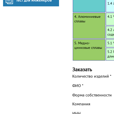
Тест для инженеров
1.4
4. Алюминиевые
4.1
сплавы
4.2
сод
5. Медно-
5.1
цинковые сплавы
5.2
дли
Заказать
Количество изделий
*
ФИО
*
Форма собственности
Компания
ИНН