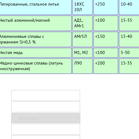
 Легированные, стальное литье
18ХГ,
<250
10-40
20Л
 Чистый алюминий/магний
АД1,
<100
15-35
АМг1
 Алюминиевые сплавы с
АМг5Л
<150
15-40
ержанием Si<0,5 %
 Чистая медь
М1, М2
<100
5-30
 Медно-цинковые сплавы (латунь
Л90
<200
15-35
нностружечная)