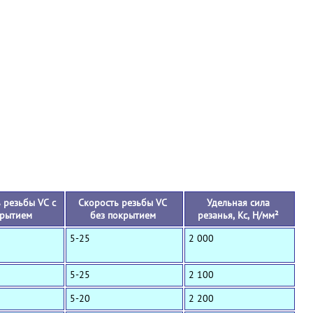
+
 резьбы VC с
Скорость резьбы VC
Удельная сила
рытием
без покрытием
резанья, Кс, Н/мм²
5-25
2 000
5-25
2 100
5-20
2 200