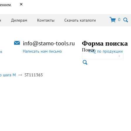
×
нением.
0
и
Дилерам
Контакты
Скачать каталоги
info@stamo-tools.ru
Форма поиска
Поиск
Написать нам письмо
FAQ по продукции
ок
о шага M
ST111365