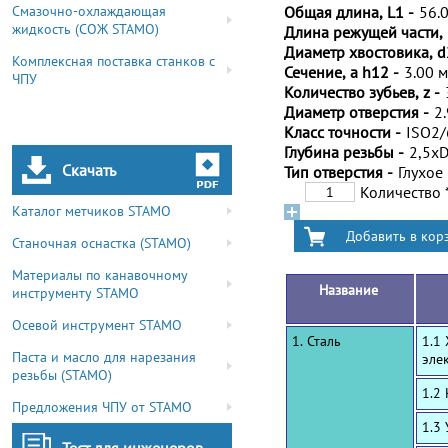
Смазочно-охлаждающая
Общая длина, L1 -
56.
жидкость (СОЖ STAMO)
Длина режущей части, 
Диаметр хвостовика, d
Комплексная поставка станков с
Сечение, a h12 -
3.00 
ЧПУ
Количество зубьев, z -
Диаметр отверстия -
2
Класс точности -
ISO2
Глубина резьбы -
2,5x
Скачать
Тип отверстия -
Глухое
Количество
Каталог метчиков STAMO
Станочная оснастка (STAMO)
Материалы по канавочному
Название
инструменту STAMO
Осевой инструмент STAMO
1. Сталь
1.1
Паста и масло для нарезания
эле
резьбы (STAMO)
1.2
Предложения ЧПУ от STAMO
1.3