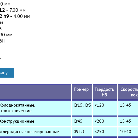
00 мм
L2 -
7.00 мм
2 h9 -
4.00 мм
мм
3
.90 мм
/6H
D
*
Пример
Твердость
Скорость
HB
пок
 Холоднокатанные,
Ст15, Ст3
<120
15-45
ктротехнические
 Конструкционные
Ст45
<200
15-45
 Углеродистые нелегированные
09Г2С
<250
10-40