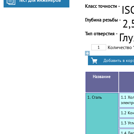
Тест для инженеров
Класс точности -
IS
Глубина резьбы -
2,
Тип отверстия -
Гл
Количество
Название
1. Сталь
1.1 Хо
электр
1.2 Ко
1.3 Уг
1.4 Ле