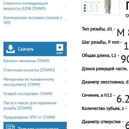
Смазочно-охлаждающая
жидкость (СОЖ STAMO)
О
Комплексная поставка станков с
ЧПУ
Тип резьбы, d1 -
M 
Шаг резьбы, P mm -
1
Скачать
Общая длина, L1 -
9
Каталог метчиков STAMO
Длина режущей части, 
Станочная оснастка (STAMO)
Материалы по канавочному
Диаметр хвостовика, d
инструменту STAMO
Осевой инструмент STAMO
Сечение, a h12 -
6.
Паста и масло для нарезания
резьбы (STAMO)
Количество зубьев, z -
Предложения ЧПУ от STAMO
Диаметр отверстия -