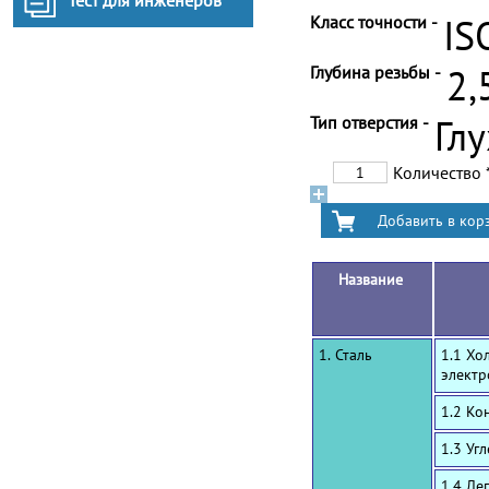
Тест для инженеров
Класс точности -
IS
Глубина резьбы -
2,
Тип отверстия -
Гл
Количество
Название
1. Сталь
1.1 Хо
электр
1.2 Ко
1.3 Уг
1.4 Ле