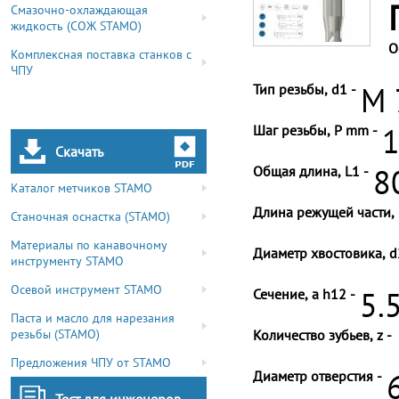
Смазочно-охлаждающая
жидкость (СОЖ STAMO)
О
Комплексная поставка станков с
ЧПУ
Тип резьбы, d1 -
M 
Шаг резьбы, P mm -
1
Скачать
Общая длина, L1 -
8
Каталог метчиков STAMO
Длина режущей части, 
Станочная оснастка (STAMO)
Материалы по канавочному
Диаметр хвостовика, d
инструменту STAMO
Осевой инструмент STAMO
Сечение, a h12 -
5.
Паста и масло для нарезания
резьбы (STAMO)
Количество зубьев, z -
Предложения ЧПУ от STAMO
Диаметр отверстия -