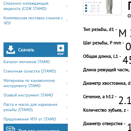
Смазочно-охлаждающая
жидкость (СОЖ STAMO)
О
Комплексная поставка станков с
ЧПУ
Тип резьбы, d1 -
M 
Шаг резьбы, P mm -
0
Скачать
Общая длина, L1 -
4
Каталог метчиков STAMO
Длина режущей части, 
Станочная оснастка (STAMO)
Материалы по канавочному
Диаметр хвостовика, d
инструменту STAMO
Осевой инструмент STAMO
Сечение, a h12 -
2.
Паста и масло для нарезания
резьбы (STAMO)
Количество зубьев, z -
Предложения ЧПУ от STAMO
Диаметр отверстия -