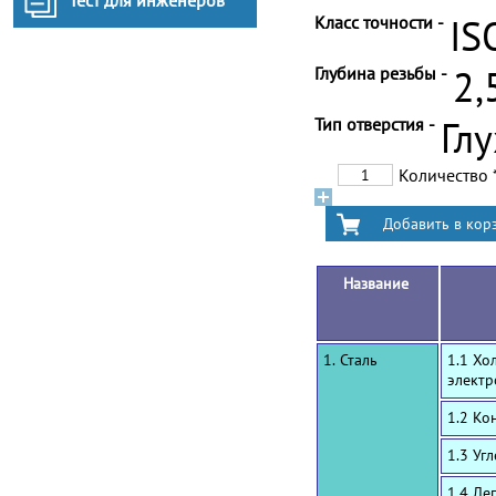
Тест для инженеров
Класс точности -
IS
Глубина резьбы -
2,
Тип отверстия -
Гл
Количество
Название
1. Сталь
1.1 Хо
электр
1.2 Ко
1.3 Уг
1.4 Ле