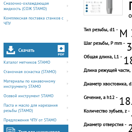
Смазочно-охлаждающая
жидкость (СОЖ STAMO)
О
Комплексная поставка станков с
ЧПУ
Тип резьбы, d1 -
M 
Шаг резьбы, P mm -
3
Скачать
Общая длина, L1 -
1
Каталог метчиков STAMO
Длина режущей части, 
Станочная оснастка (STAMO)
Материалы по канавочному
Диаметр хвостовика, d
инструменту STAMO
Осевой инструмент STAMO
Сечение, a h12 -
18
Паста и масло для нарезания
резьбы (STAMO)
Количество зубьев, z -
Предложения ЧПУ от STAMO
Диаметр отверстия -