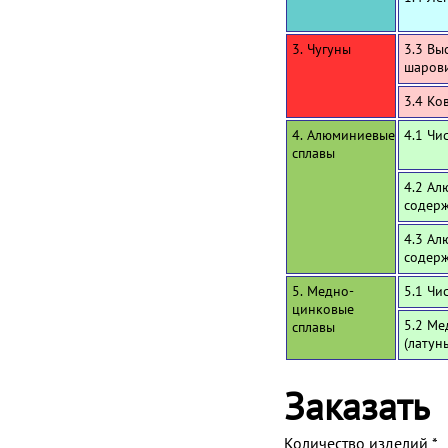
3. Чугуны
3.3 Вы
шаров
3.4 Ко
4. Алюминиевые
4.1 Чи
сплавы
4.2 Ал
содерж
4.3 Ал
содерж
5. Медно-
5.1 Чи
цинковые
5.2 Ме
сплавы
(латун
Заказать
Количество изделий
*