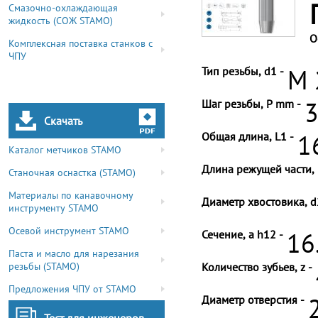
Смазочно-охлаждающая
жидкость (СОЖ STAMO)
О
Комплексная поставка станков с
ЧПУ
Тип резьбы, d1 -
M 
Шаг резьбы, P mm -
3
Скачать
Общая длина, L1 -
1
Каталог метчиков STAMO
Длина режущей части, 
Станочная оснастка (STAMO)
Материалы по канавочному
Диаметр хвостовика, d
инструменту STAMO
Осевой инструмент STAMO
Сечение, a h12 -
16
Паста и масло для нарезания
резьбы (STAMO)
Количество зубьев, z -
Предложения ЧПУ от STAMO
Диаметр отверстия -