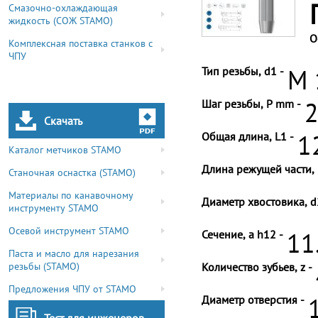
Смазочно-охлаждающая
жидкость (СОЖ STAMO)
О
Комплексная поставка станков с
ЧПУ
Тип резьбы, d1 -
M 
Шаг резьбы, P mm -
2
Скачать
Общая длина, L1 -
1
Каталог метчиков STAMO
Длина режущей части, 
Станочная оснастка (STAMO)
Материалы по канавочному
Диаметр хвостовика, d
инструменту STAMO
Осевой инструмент STAMO
Сечение, a h12 -
11
Паста и масло для нарезания
резьбы (STAMO)
Количество зубьев, z -
Предложения ЧПУ от STAMO
Диаметр отверстия -