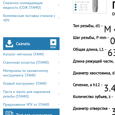
Смазочно-охлаждающая
жидкость (СОЖ STAMO)
О
Комплексная поставка станков с
ЧПУ
Тип резьбы, d1 -
M 
Шаг резьбы, P mm -
0
Скачать
Общая длина, L1 -
6
Каталог метчиков STAMO
Длина режущей части, 
Станочная оснастка (STAMO)
Материалы по канавочному
Диаметр хвостовика, d
инструменту STAMO
Осевой инструмент STAMO
Сечение, a h12 -
3.
Паста и масло для нарезания
резьбы (STAMO)
Количество зубьев, z -
Предложения ЧПУ от STAMO
Диаметр отверстия -