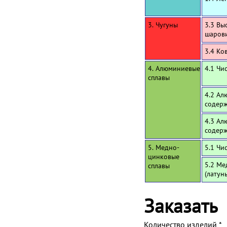
3. Чугуны
3.3 Вы
шаров
3.4 Ко
4. Алюминиевые
4.1 Чи
сплавы
4.2 Ал
содерж
4.3 Ал
содерж
5. Медно-
5.1 Чи
цинковые
5.2 Ме
сплавы
(латун
Заказать
Количество изделий
*