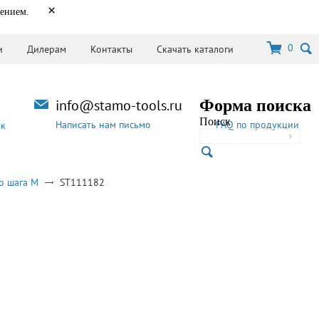
×
нением.
0
и
Дилерам
Контакты
Скачать каталоги
info@stamo-tools.ru
Форма поиска
Поиск
Написать нам письмо
FAQ по продукции
ок
о шага M
ST111182