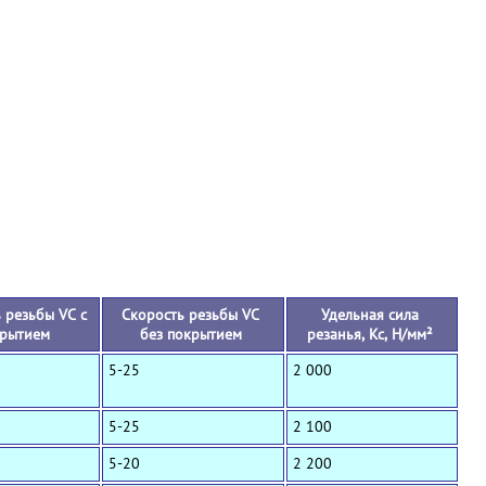
+
 резьбы VC с
Скорость резьбы VC
Удельная сила
рытием
без покрытием
резанья, Кс, Н/мм²
5-25
2 000
5-25
2 100
5-20
2 200