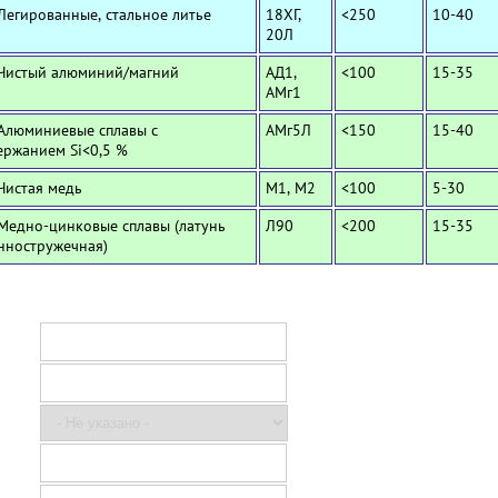
 Легированные, стальное литье
18ХГ,
<250
10-40
20Л
 Чистый алюминий/магний
АД1,
<100
15-35
АМг1
 Алюминиевые сплавы с
АМг5Л
<150
15-40
ержанием Si<0,5 %
 Чистая медь
М1, М2
<100
5-30
 Медно-цинковые сплавы (латунь
Л90
<200
15-35
нностружечная)