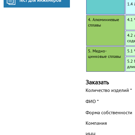
Тест для инженеров
1.4
4. Алюминиевые
4.1
сплавы
4.2
сод
5. Медно-
5.1
цинковые сплавы
5.2
дли
Заказать
Количество изделий
*
ФИО
*
Форма собственности
Компания
ИНН