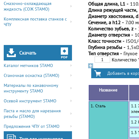
Смазочно-охлаждающая
Общая длина, L1 -
110
жидкость (СОЖ STAMO)
Длина режущей части, 
Диаметр хвостовика, d
Комплексная поставка станков с
Сечение, a h12 -
7.00 
ЧПУ
Количество зубьев, z -
Диаметр отверстия -
1
Класс точности -
ISO1
Глубина резьбы -
1,5x
Скачать
Тип отверстия -
Глухое
Количество
Каталог метчиков STAMO
Станочная оснастка (STAMO)
Материалы по канавочному
Название
инструменту STAMO
Осевой инструмент STAMO
1. Сталь
1.1
Паста и масло для нарезания
эле
резьбы (STAMO)
1.2
Предложения ЧПУ от STAMO
1.3