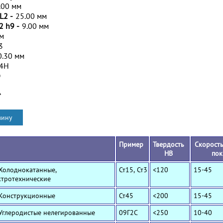
.00 мм
L2 -
25.00 мм
2 h9 -
9.00 мм
мм
3
0.30 мм
/4H
D
*
Пример
Твердость
Скорость
HB
пок
 Холоднокатанные,
Ст15, Ст3
<120
15-45
ктротехнические
 Конструкционные
Ст45
<200
15-45
 Углеродистые нелегированные
09Г2С
<250
10-40