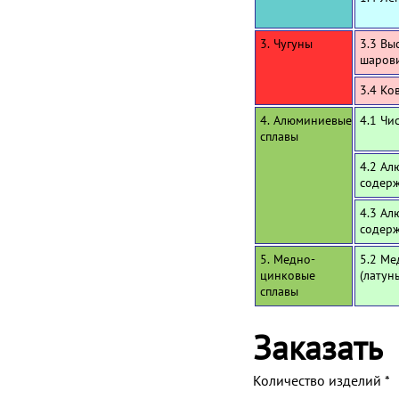
3. Чугуны
3.3 Вы
шаров
3.4 Ко
4. Алюминиевые
4.1 Чи
сплавы
4.2 Ал
содерж
4.3 Ал
содерж
5. Медно-
5.2 Ме
цинковые
(латун
сплавы
Заказать
Количество изделий
*