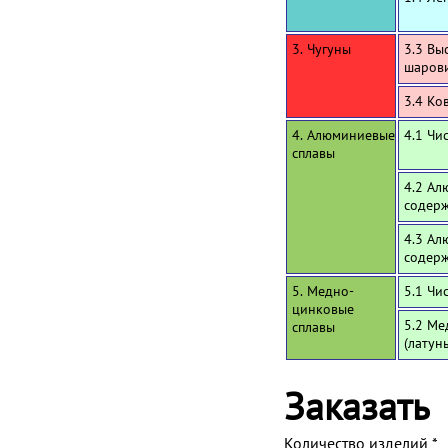
3. Чугуны
3.3 Вы
шаров
3.4 Ко
4. Алюминиевые
4.1 Чи
сплавы
4.2 Ал
содерж
4.3 Ал
содерж
5. Медно-
5.1 Чи
цинковые
5.2 Ме
сплавы
(латун
Заказать
Количество изделий
*