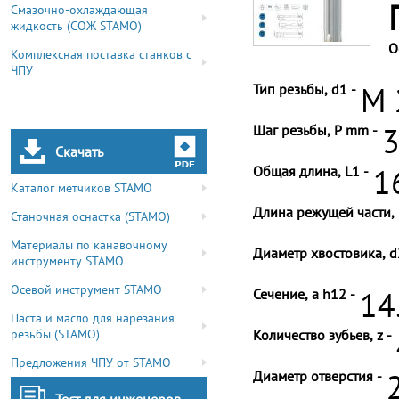
Смазочно-охлаждающая
жидкость (СОЖ STAMO)
О
Комплексная поставка станков с
ЧПУ
Тип резьбы, d1 -
M 
Шаг резьбы, P mm -
3
Скачать
Общая длина, L1 -
1
Каталог метчиков STAMO
Длина режущей части, 
Станочная оснастка (STAMO)
Материалы по канавочному
Диаметр хвостовика, d
инструменту STAMO
Осевой инструмент STAMO
Сечение, a h12 -
14
Паста и масло для нарезания
резьбы (STAMO)
Количество зубьев, z -
Предложения ЧПУ от STAMO
Диаметр отверстия -