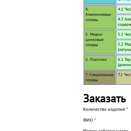
4.
4.1 Чи
Алюминиевые
4.3 Ал
сплавы
содерж
5. Медно-
5.1 Чи
цинковые
5.2 Ме
сплавы
(латун
6. Пластики
6.1 Те
(длинн
7. Специальные
7.1 Чи
сплавы
Заказать
Количество изделий
*
ФИО
*
Форма собственности