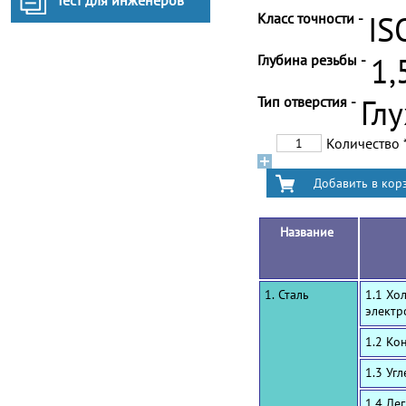
Тест для инженеров
Класс точности -
IS
Глубина резьбы -
1,
Тип отверстия -
Гл
Количество
Название
1. Сталь
1.1 Хо
электр
1.2 Ко
1.3 Уг
1.4 Ле