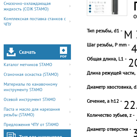
Смазочно-охлаждающая
жидкость (СОЖ STAMO)
О
Комплексная поставка станков с
ЧПУ
Тип резьбы, d1 -
M 
Шаг резьбы, P mm -
4
Скачать
Общая длина, L1 -
2
Каталог метчиков STAMO
Длина режущей части, 
Станочная оснастка (STAMO)
Материалы по канавочному
Диаметр хвостовика, d
инструменту STAMO
Осевой инструмент STAMO
Сечение, a h12 -
22
Паста и масло для нарезания
резьбы (STAMO)
Количество зубьев, z -
Предложения ЧПУ от STAMO
Диаметр отверстия -