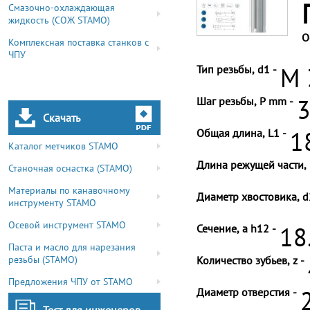
Смазочно-охлаждающая
жидкость (СОЖ STAMO)
О
Комплексная поставка станков с
ЧПУ
Тип резьбы, d1 -
M 
Шаг резьбы, P mm -
3
Скачать
Общая длина, L1 -
1
Каталог метчиков STAMO
Длина режущей части, 
Станочная оснастка (STAMO)
Материалы по канавочному
Диаметр хвостовика, d
инструменту STAMO
Осевой инструмент STAMO
Сечение, a h12 -
18
Паста и масло для нарезания
резьбы (STAMO)
Количество зубьев, z -
Предложения ЧПУ от STAMO
Диаметр отверстия -