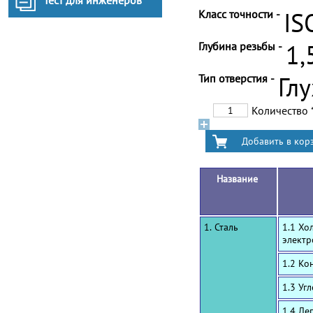
Тест для инженеров
Класс точности -
IS
Глубина резьбы -
1,
Тип отверстия -
Гл
Количество
Название
1. Сталь
1.1 Хо
электр
1.2 Ко
1.3 Уг
1.4 Ле