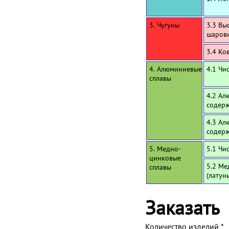
3. Чугуны
3.3 Вы
шаров
3.4 Ко
4. Алюминиевые
4.1 Чи
сплавы
4.2 Ал
содерж
4.3 Ал
содерж
5. Медно-
5.1 Чи
цинковые
5.2 Ме
сплавы
(латун
Заказать
Количество изделий
*