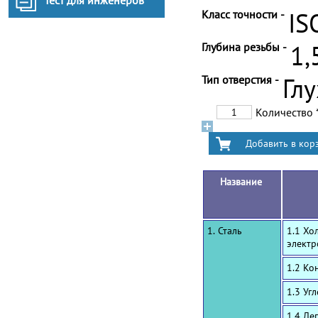
Тест для инженеров
Класс точности -
IS
Глубина резьбы -
1,
Тип отверстия -
Гл
Количество
Название
1. Сталь
1.1 Хо
электр
1.2 Ко
1.3 Уг
1.4 Ле