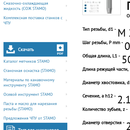
Смазочно-охлаждающая
жидкость (СОЖ STAMO)
О
Комплексная поставка станков с
ЧПУ
Тип резьбы, d1 -
M 
Шаг резьбы, P mm -
0
Скачать
Общая длина, L1 -
5
Каталог метчиков STAMO
Длина режущей части, 
Станочная оснастка (STAMO)
Материалы по канавочному
Диаметр хвостовика, d
инструменту STAMO
Осевой инструмент STAMO
Сечение, a h12 -
2.
Паста и масло для нарезания
резьбы (STAMO)
Количество зубьев, z -
Предложения ЧПУ от STAMO
Диаметр отверстия -