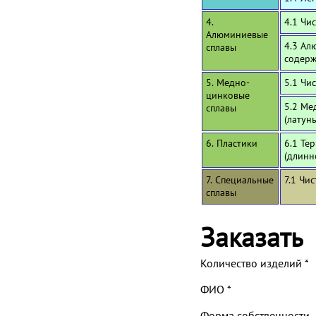
4.
4.1 Чи
Алюминиевые
4.3 Ал
сплавы
содерж
5. Медно-
5.1 Чи
цинковые
5.2 Ме
сплавы
(латун
6. Пластики
6.1 Те
(длинн
7. Специальные
7.1 Чи
сплавы
Заказать
Количество изделий
*
ФИО
*
Форма собственности