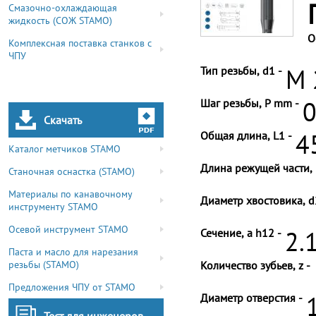
Смазочно-охлаждающая
жидкость (СОЖ STAMO)
О
Комплексная поставка станков с
ЧПУ
Тип резьбы, d1 -
M 
Шаг резьбы, P mm -
0
Скачать
Общая длина, L1 -
4
Каталог метчиков STAMO
Длина режущей части, 
Станочная оснастка (STAMO)
Материалы по канавочному
Диаметр хвостовика, d
инструменту STAMO
Осевой инструмент STAMO
Сечение, a h12 -
2.
Паста и масло для нарезания
резьбы (STAMO)
Количество зубьев, z -
Предложения ЧПУ от STAMO
Диаметр отверстия -