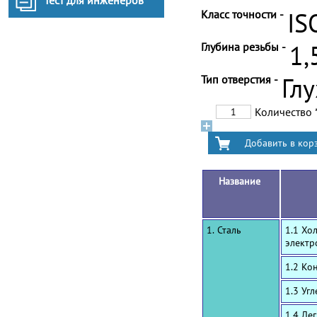
Тест для инженеров
Класс точности -
IS
Глубина резьбы -
1,
Тип отверстия -
Гл
Количество
Название
1. Сталь
1.1 Хо
электр
1.2 Ко
1.3 Уг
1.4 Ле