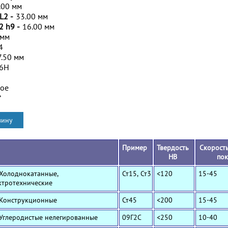
.00 мм
L2 -
33.00 мм
2 h9 -
16.00 мм
 мм
4
7.50 мм
/6H
ное
*
Пример
Твердость
Скорость
HB
по
 Холоднокатанные,
Ст15, Ст3
<120
15-45
ктротехнические
 Конструкционные
Ст45
<200
15-45
 Углеродистые нелегированные
09Г2С
<250
10-40