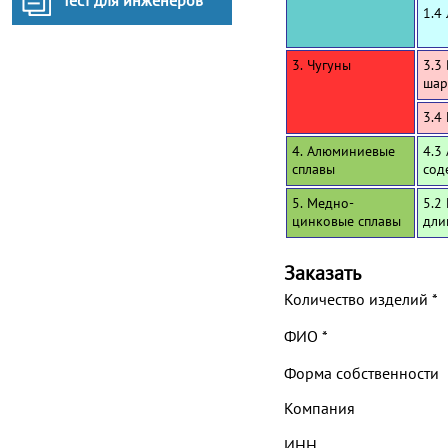
Тест для инженеров
1.4
3. Чугуны
3.3
шар
3.4
4. Алюминиевые
4.3
сплавы
сод
5. Медно-
5.2
цинковые сплавы
дли
Заказать
Количество изделий
*
ФИО
*
Форма собственности
Компания
ИНН