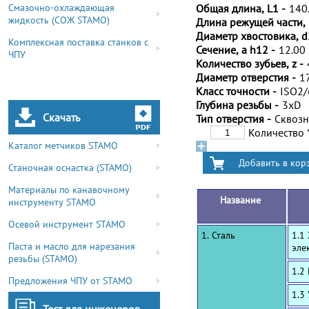
Смазочно-охлаждающая
Общая длина, L1 -
140
жидкость (СОЖ STAMO)
Длина режущей части, 
Диаметр хвостовика, d
Комплексная поставка станков с
Сечение, a h12 -
12.00
ЧПУ
Количество зубьев, z -
Диаметр отверстия -
1
Класс точности -
ISO2
Глубина резьбы -
3xD
Скачать
Тип отверстия -
Сквоз
Количество
Каталог метчиков STAMO
Станочная оснастка (STAMO)
Материалы по канавочному
Название
инструменту STAMO
Осевой инструмент STAMO
1. Сталь
1.1
Паста и масло для нарезания
эле
резьбы (STAMO)
1.2
Предложения ЧПУ от STAMO
1.3