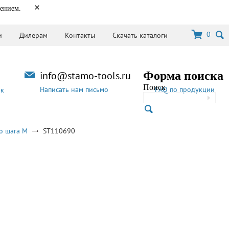
×
нением.
0
и
Дилерам
Контакты
Скачать каталоги
info@stamo-tools.ru
Форма поиска
Поиск
Написать нам письмо
FAQ по продукции
ок
о шага M
ST110690