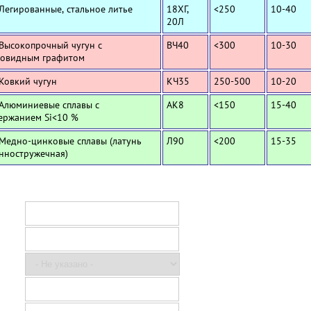
 Легированные, стальное литье
18ХГ,
<250
10-40
20Л
 Высокопрочный чугун с
ВЧ40
<300
10-30
овидным графитом
 Ковкий чугун
КЧ35
250-500
10-20
 Алюминиевые сплавы с
АК8
<150
15-40
ержанием Si<10 %
 Медно-цинковые сплавы (латунь
Л90
<200
15-35
нностружечная)