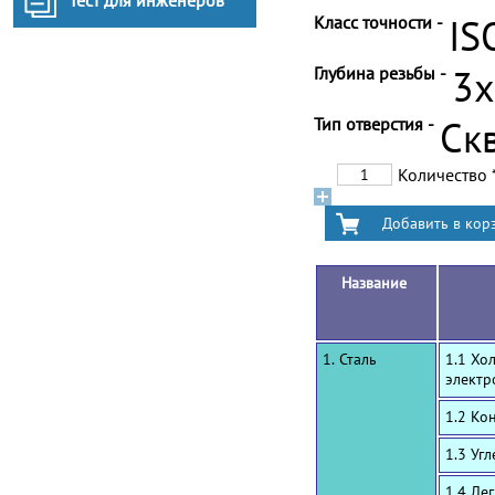
Тест для инженеров
Класс точности -
IS
Глубина резьбы -
3
Тип отверстия -
Ск
Количество
Название
1. Сталь
1.1 Хо
электр
1.2 Ко
1.3 Уг
1.4 Ле