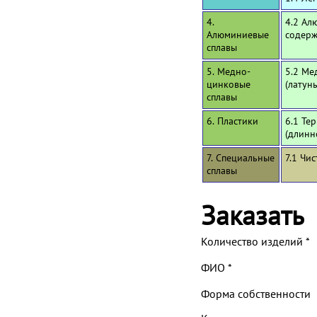
4.
4.2 Ал
Алюминиевые
содерж
сплавы
5. Медно-
5.2 Ме
цинковые
(латун
сплавы
6. Пластики
6.1 Те
(длинн
7. Специальные
7.1 Чи
сплавы
Заказать
Количество изделий
*
ФИО
*
Форма собственности