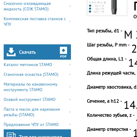
Смазочно-охлаждающая
жидкость (СОЖ STAMO)
О
Комплексная поставка станков с
ЧПУ
Тип резьбы, d1 -
M 
Шаг резьбы, P mm -
2
Скачать
Общая длина, L1 -
1
Каталог метчиков STAMO
Длина режущей части, 
Станочная оснастка (STAMO)
Материалы по канавочному
Диаметр хвостовика, d
инструменту STAMO
Осевой инструмент STAMO
Сечение, a h12 -
14
Паста и масло для нарезания
резьбы (STAMO)
Количество зубьев, z -
Предложения ЧПУ от STAMO
Диаметр отверстия -