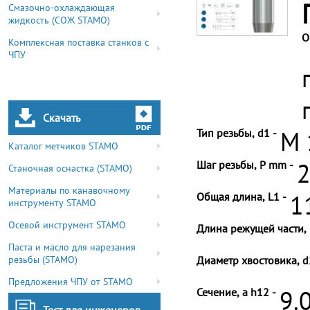
Смазочно-охлаждающая
жидкость (СОЖ STAMO)
О
Комплексная поставка станков с
ЧПУ
Скачать
Тип резьбы, d1 -
M 
Каталог метчиков STAMO
Шаг резьбы, P mm -
2
Станочная оснастка (STAMO)
Материалы по канавочному
Общая длина, L1 -
1
инструменту STAMO
Осевой инструмент STAMO
Длина режущей части, 
Паста и масло для нарезания
резьбы (STAMO)
Диаметр хвостовика, d
Предложения ЧПУ от STAMO
Сечение, a h12 -
9.