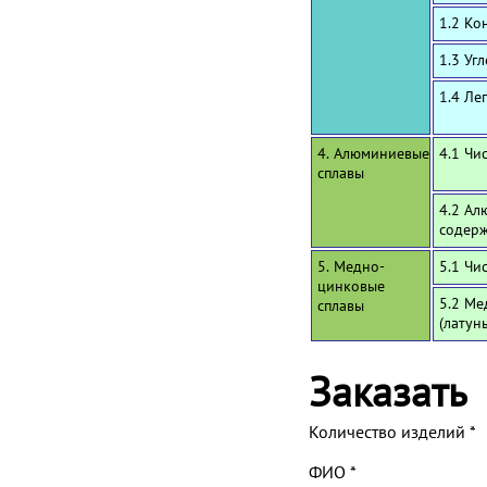
1.2 Ко
1.3 Уг
1.4 Ле
4. Алюминиевые
4.1 Чи
сплавы
4.2 Ал
содерж
5. Медно-
5.1 Чи
цинковые
5.2 Ме
сплавы
(латун
Заказать
Количество изделий
*
ФИО
*