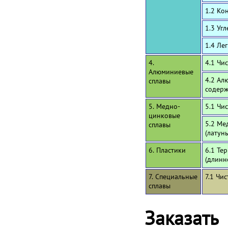
1.2 Ко
1.3 Уг
1.4 Ле
4.
4.1 Чи
Алюминиевые
4.2 Ал
сплавы
содерж
5. Медно-
5.1 Чи
цинковые
5.2 Ме
сплавы
(латун
6. Пластики
6.1 Те
(длинн
7. Специальные
7.1 Чи
сплавы
Заказать