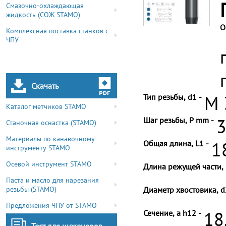
Смазочно-охлаждающая
жидкость (СОЖ STAMO)
О
Комплексная поставка станков с
ЧПУ
Скачать
Тип резьбы, d1 -
M 
Каталог метчиков STAMO
Шаг резьбы, P mm -
3
Станочная оснастка (STAMO)
Материалы по канавочному
Общая длина, L1 -
1
инструменту STAMO
Осевой инструмент STAMO
Длина режущей части, 
Паста и масло для нарезания
резьбы (STAMO)
Диаметр хвостовика, d
Предложения ЧПУ от STAMO
Сечение, a h12 -
18