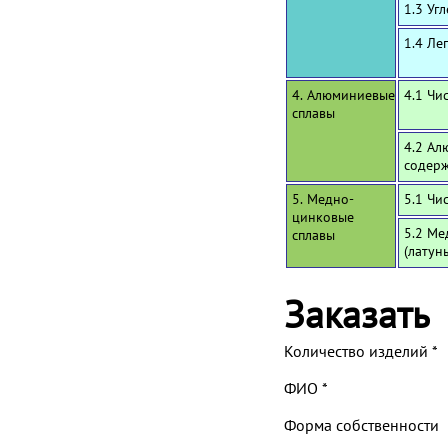
1.3 Уг
1.4 Ле
4. Алюминиевые
4.1 Чи
сплавы
4.2 Ал
содерж
5. Медно-
5.1 Чи
цинковые
5.2 Ме
сплавы
(латун
Заказать
Количество изделий
*
ФИО
*
Форма собственности