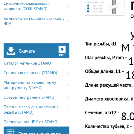
Смазочно-охлаждающая
жидкость (СОЖ STAMO)
О
Комплексная поставка станков с
ЧПУ
Тип резьбы, d1 -
M 
Скачать
Шаг резьбы, P mm -
1
Каталог метчиков STAMO
Общая длина, L1 -
1
Станочная оснастка (STAMO)
Материалы по канавочному
Длина режущей части, 
инструменту STAMO
Осевой инструмент STAMO
Диаметр хвостовика, d
Паста и масло для нарезания
резьбы (STAMO)
Сечение, a h12 -
8.
Предложения ЧПУ от STAMO
Количество зубьев, z -