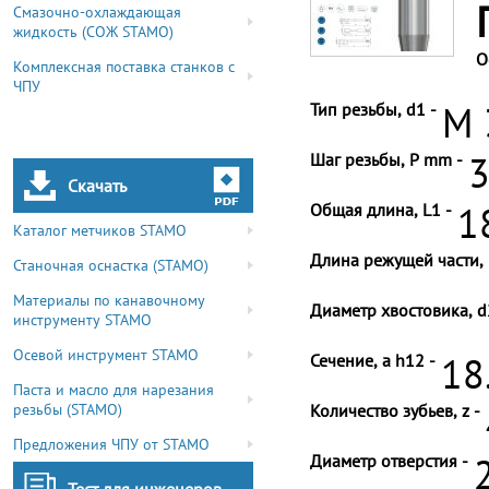
Смазочно-охлаждающая
жидкость (СОЖ STAMO)
О
Комплексная поставка станков с
ЧПУ
Тип резьбы, d1 -
M 
Шаг резьбы, P mm -
3
Скачать
Общая длина, L1 -
1
Каталог метчиков STAMO
Длина режущей части, 
Станочная оснастка (STAMO)
Материалы по канавочному
Диаметр хвостовика, d
инструменту STAMO
Осевой инструмент STAMO
Сечение, a h12 -
18
Паста и масло для нарезания
резьбы (STAMO)
Количество зубьев, z -
Предложения ЧПУ от STAMO
Диаметр отверстия -