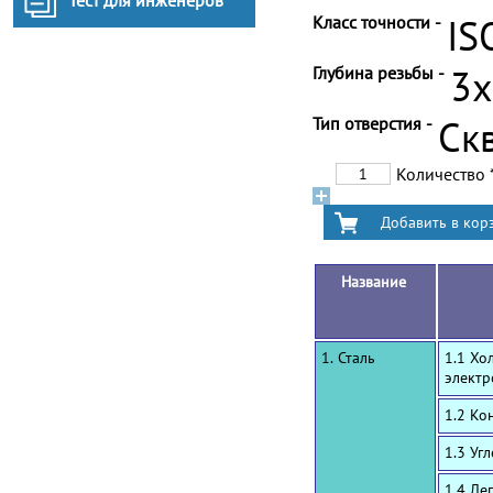
Тест для инженеров
Класс точности -
IS
Глубина резьбы -
3
Тип отверстия -
Ск
Количество
Название
1. Сталь
1.1 Хо
электр
1.2 Ко
1.3 Уг
1.4 Ле