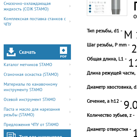
Смазочно-охлаждающая
жидкость (СОЖ STAMO)
О
Комплексная поставка станков с
ЧПУ
Тип резьбы, d1 -
M 
Шаг резьбы, P mm -
2
Скачать
Общая длина, L1 -
1
Каталог метчиков STAMO
Длина режущей части, 
Станочная оснастка (STAMO)
Материалы по канавочному
Диаметр хвостовика, d
инструменту STAMO
Осевой инструмент STAMO
Сечение, a h12 -
9.
Паста и масло для нарезания
резьбы (STAMO)
Количество зубьев, z -
Предложения ЧПУ от STAMO
Диаметр отверстия -