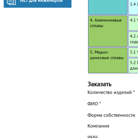
Тест для инженеров
1.4
4. Алюминиевые
4.1
сплавы
4.2
сод
5. Медно-
5.1
цинковые сплавы
5.2
дли
Заказать
Количество изделий
*
ФИО
*
Форма собственности
Компания
ИНН