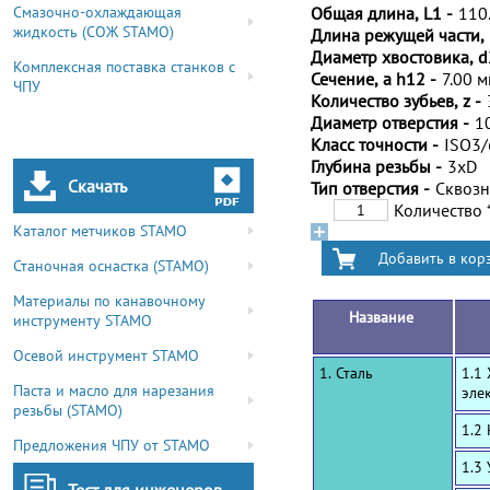
Смазочно-охлаждающая
Общая длина, L1 -
110
жидкость (СОЖ STAMO)
Длина режущей части, 
Диаметр хвостовика, d
Комплексная поставка станков с
Сечение, a h12 -
7.00 
ЧПУ
Количество зубьев, z -
Диаметр отверстия -
1
Класс точности -
ISO3
Глубина резьбы -
3xD
Скачать
Тип отверстия -
Сквоз
Количество
Каталог метчиков STAMO
Станочная оснастка (STAMO)
Материалы по канавочному
Название
инструменту STAMO
Осевой инструмент STAMO
1. Сталь
1.1
Паста и масло для нарезания
эле
резьбы (STAMO)
1.2
Предложения ЧПУ от STAMO
1.3