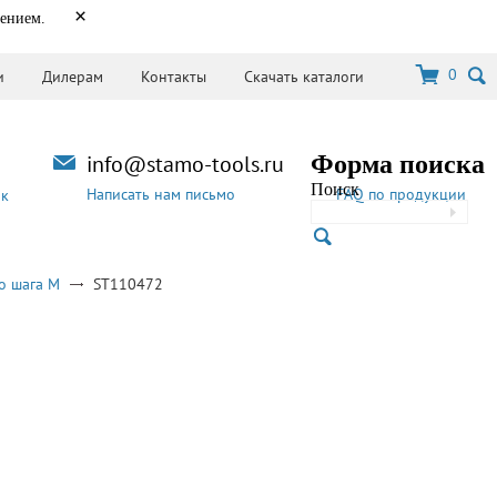
×
нением.
0
и
Дилерам
Контакты
Скачать каталоги
info@stamo-tools.ru
Форма поиска
Поиск
Написать нам письмо
FAQ по продукции
ок
о шага M
ST110472