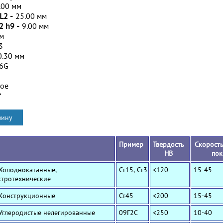
.00 мм
L2 -
25.00 мм
2 h9 -
9.00 мм
мм
3
0.30 мм
/6G
ное
*
Пример
Твердость
Скорость
HB
пок
 Холоднокатанные,
Ст15, Ст3
<120
15-45
ктротехнические
 Конструкционные
Ст45
<200
15-45
 Углеродистые нелегированные
09Г2С
<250
10-40