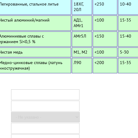
 Легированные, стальное литье
18ХГ,
<250
10-40
20Л
 Чистый алюминий/магний
АД1,
<100
15-35
АМг1
 Алюминиевые сплавы с
АМг5Л
<150
15-40
ержанием Si<0,5 %
 Чистая медь
М1, М2
<100
5-30
 Медно-цинковые сплавы (латунь
Л90
<200
15-35
нностружечная)