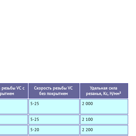
+
 резьбы VC с
Скорость резьбы VC
Удельная сила
рытием
без покрытием
резанья, Кс, Н/мм²
5-25
2 000
5-25
2 100
5-20
2 200