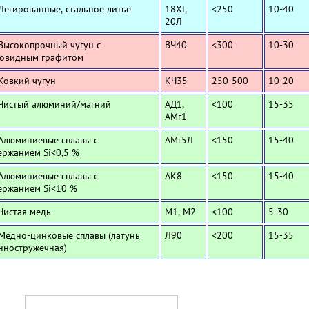
 Легированные, стальное литье
18ХГ,
<250
10-40
20Л
 Высокопрочный чугун с
ВЧ40
<300
10-30
овидным графитом
 Ковкий чугун
КЧ35
250-500
10-20
 Чистый алюминий/магний
АД1,
<100
15-35
АМг1
 Алюминиевые сплавы с
АМг5Л
<150
15-40
ержанием Si<0,5 %
 Алюминиевые сплавы с
АК8
<150
15-40
ержанием Si<10 %
 Чистая медь
М1, М2
<100
5-30
 Медно-цинковые сплавы (латунь
Л90
<200
15-35
нностружечная)