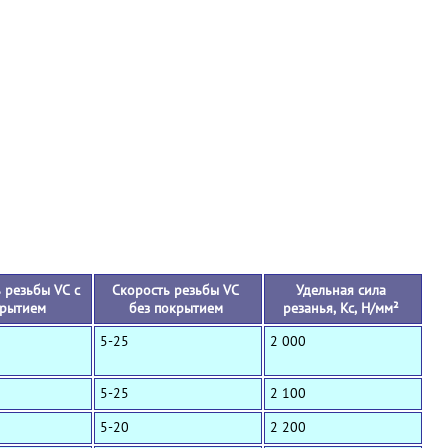
+
 резьбы VC с
Скорость резьбы VC
Удельная сила
рытием
без покрытием
резанья, Кс, Н/мм²
5-25
2 000
5-25
2 100
5-20
2 200