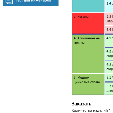
Тест для инженеров
1.4
3. Чугуны
3.3
шар
3.4
4. Алюминиевые
4.1
сплавы
4.2
сод
4.3
сод
5. Медно-
5.1
цинковые сплавы
5.2
дли
Заказать
Количество изделий
*