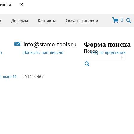
×
нением.
0
и
Дилерам
Контакты
Скачать каталоги
info@stamo-tools.ru
Форма поиска
Поиск
Написать нам письмо
FAQ по продукции
ок
о шага M
ST110467