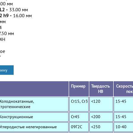
.00 мм
L2 -
33.00 мм
2 h9 -
16.00 мм
 мм
4
7.50 мм
/4H
ное
*
Пример
Твердость
Скорость
HB
пок
 Холоднокатанные,
Ст15, Ст3
<120
15-45
ктротехнические
 Конструкционные
Ст45
<200
15-45
 Углеродистые нелегированные
09Г2С
<250
10-40