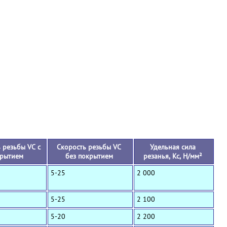
+
 резьбы VC с
Скорость резьбы VC
Удельная сила
рытием
без покрытием
резанья, Кс, Н/мм²
5-25
2 000
5-25
2 100
5-20
2 200