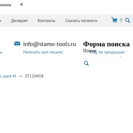
×
нением.
0
и
Дилерам
Контакты
Скачать каталоги
info@stamo-tools.ru
Форма поиска
Поиск
Написать нам письмо
FAQ по продукции
ок
о шага M
ST110458