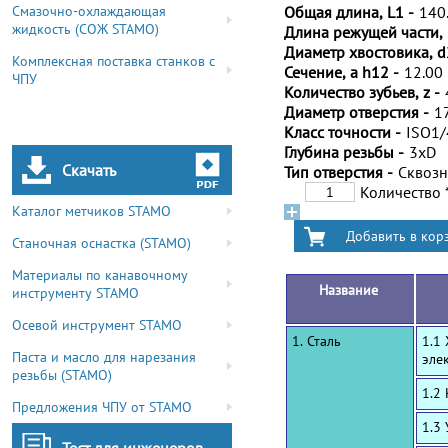
Смазочно-охлаждающая
Общая длина, L1 -
140
жидкость (СОЖ STAMO)
Длина режущей части, 
Диаметр хвостовика, d
Комплексная поставка станков с
Сечение, a h12 -
12.00
ЧПУ
Количество зубьев, z -
Диаметр отверстия -
1
Класс точности -
ISO1
Глубина резьбы -
3xD
Скачать
Тип отверстия -
Сквоз
Количество
Каталог метчиков STAMO
Станочная оснастка (STAMO)
Материалы по канавочному
Название
инструменту STAMO
Осевой инструмент STAMO
1. Сталь
1.1
Паста и масло для нарезания
эле
резьбы (STAMO)
1.2
Предложения ЧПУ от STAMO
1.3