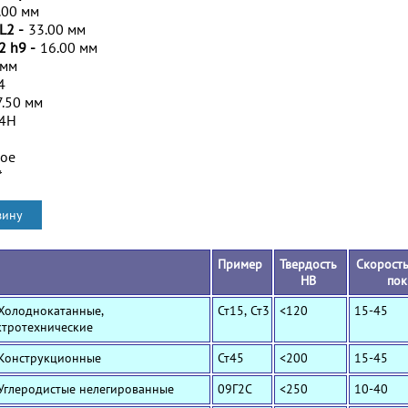
.00 мм
L2 -
33.00 мм
2 h9 -
16.00 мм
 мм
4
7.50 мм
/4H
ное
*
Пример
Твердость
Скорость
HB
пок
 Холоднокатанные,
Ст15, Ст3
<120
15-45
ктротехнические
 Конструкционные
Ст45
<200
15-45
 Углеродистые нелегированные
09Г2С
<250
10-40