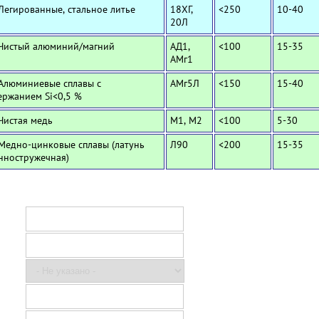
 Легированные, стальное литье
18ХГ,
<250
10-40
20Л
 Чистый алюминий/магний
АД1,
<100
15-35
АМг1
 Алюминиевые сплавы с
АМг5Л
<150
15-40
ержанием Si<0,5 %
 Чистая медь
М1, М2
<100
5-30
 Медно-цинковые сплавы (латунь
Л90
<200
15-35
нностружечная)