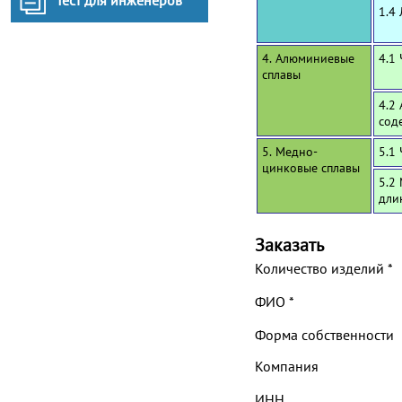
Тест для инженеров
1.4
4. Алюминиевые
4.1
сплавы
4.2
сод
5. Медно-
5.1
цинковые сплавы
5.2
дли
Заказать
Количество изделий
*
ФИО
*
Форма собственности
Компания
ИНН