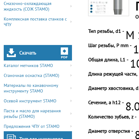
Смазочно-охлаждающая
жидкость (СОЖ STAMO)
О
Комплексная поставка станков с
ЧПУ
Тип резьбы, d1 -
M 
Шаг резьбы, P mm -
1
Скачать
Общая длина, L1 -
1
Каталог метчиков STAMO
Длина режущей части, 
Станочная оснастка (STAMO)
Материалы по канавочному
Диаметр хвостовика, d
инструменту STAMO
Осевой инструмент STAMO
Сечение, a h12 -
8.
Паста и масло для нарезания
резьбы (STAMO)
Количество зубьев, z -
Предложения ЧПУ от STAMO
Диаметр отверстия -