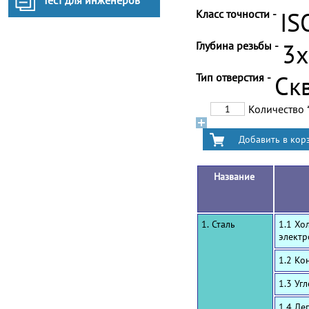
Тест для инженеров
Класс точности -
IS
Глубина резьбы -
3
Тип отверстия -
Ск
Количество
Название
1. Сталь
1.1 Хо
электр
1.2 Ко
1.3 Уг
1.4 Ле