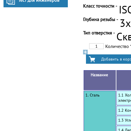
Тест для инженеров
Класс точности -
IS
Глубина резьбы -
3
Тип отверстия -
Ск
Количество
Название
1. Сталь
1.1 Хо
электр
1.2 Ко
1.3 Уг
1.4 Ле