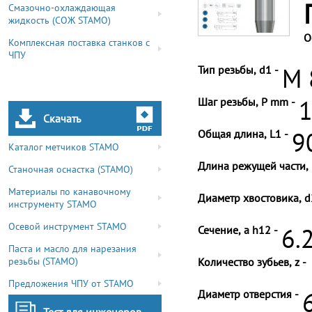
Смазочно-охлаждающая
жидкость (СОЖ STAMO)
О
Комплексная поставка станков с
ЧПУ
Тип резьбы, d1 -
M 
Шаг резьбы, P mm -
1
Скачать
Общая длина, L1 -
9
Каталог метчиков STAMO
Длина режущей части, 
Станочная оснастка (STAMO)
Материалы по канавочному
Диаметр хвостовика, d
инструменту STAMO
Осевой инструмент STAMO
Сечение, a h12 -
6.
Паста и масло для нарезания
резьбы (STAMO)
Количество зубьев, z -
Предложения ЧПУ от STAMO
Диаметр отверстия -